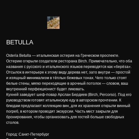
BETULLA
Osteria Betulla — итальянская остерия на Греческом проспекте.
Остерию открыли создатели ресторана Birch. Примечательно, что оба
названия с русского и итальянского языков переводятся как «берёза».
Отсылок в интерьере к этому виду дерева нет, зато внутри — простой
и изящный минимализм в тёплых бежевых тонах. Чего только стоят
белые стены, мягко переходящие в арочный потолок — словом, ваш
внутренний перфекционист будет ликовать.
Кухней заведует шеф-повар Арслан Бердиев (Birch, Percorso). Под его
руководством готовят итальянскую еду в авторском прочтении. К
блюдам предлагают коллекцию вин, для их хранения открыли винный
погреб, в котором проводят экскурсии. Часть мест закрыли для
бронирования, чтобы организовать для гостей больше свободных
столов.
Город: Санкт-Петербург