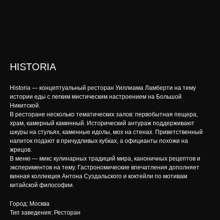
HISTORIA
Historia — концептуальный ресторан Уиллиама Ламберти на тему
истории еды с легким мистическим настроением на Большой
Никитской.
В ресторане несколько тематических залов: первобытная пещера,
храм, камерный каминный. Исторический антураж поддерживают
шкуры на стульях, каменные идолы, мох на стенах. Приветственный
напиток подают в причудливых кубках, а официанты похожи на
жрецов.
В меню — микс кулинарных традиций мира, каноничных рецептов и
экспериментов на тему. Гастрономические впечатления дополняет
винная коллекция Антона Суздальского и коктейли по мотивам
китайской философии.
Город: Москва
Тип заведения: Ресторан