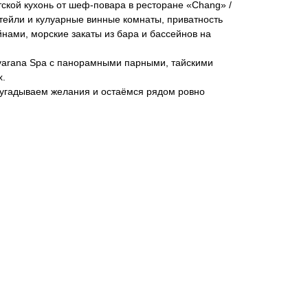
ской кухонь от шеф-повара в ресторане «Chang» /
октейли и кулуарные винные комнаты, приватность
нами, морские закаты из бара и бассейнов на
evarana Spa с панорамными парными, тайскими
х.
дугадываем желания и остаёмся рядом ровно