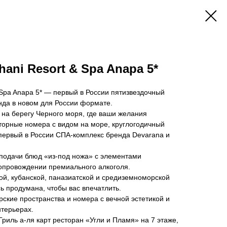
hani Resort & Spa Anapa 5*
& Spa Anapa 5* — первый в России пятизвездочный
енда в новом для России формате.
на берегу Черного моря, где ваши желания
торные номера с видом на море, круглогодичный
первый в России СПА-комплекс бренда Devarana и
 подачи блюд «из-под ножа» с элементами
сопровождении премиального алкоголя.
й, кубанской, паназиатской и средиземноморской
ь продумана, чтобы вас впечатлить.
рские пространства и номера с вечной эстетикой и
терьерах.
иль а-ля карт ресторан «Угли и Пламя» на 7 этаже,